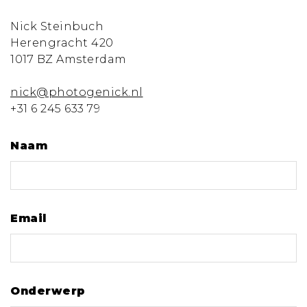
Nick Steinbuch
Herengracht 420
1017 BZ Amsterdam
nick@photogenick.nl
+31 6 245 633 79
Naam
Email
Onderwerp